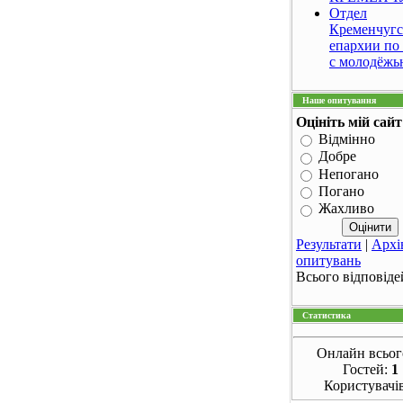
Отдел
Кременчугс
епархии по
с молодёжь
Наше опитування
Оцініть мій сайт
Відмінно
Добре
Непогано
Погано
Жахливо
Результати
|
Архі
опитувань
Всього відповіде
Статистика
Онлайн всьог
Гостей:
1
Користувачі