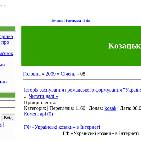
03.57
Головна
|
Реєстрація
|
Вхід
орінка
 про
Козацьк
в'язок
ми
Головна
»
2009
»
Січень
»
08
нига
Історія заснування громадського формування "Українс
...
Читати далі »
Прикріплення:
Категорія:
| Переглядів: 1160 | Додав:
kozak
| Дата:
08.
Коментарі (0)
ь
|
ГФ «Українські козаки» в Інтернеті
ГФ «Українські козаки» в Інтернеті