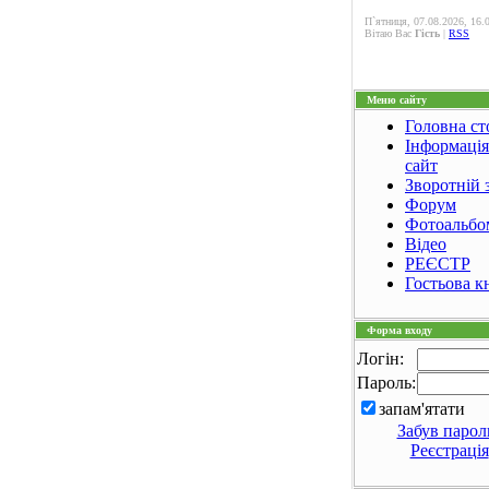
П`ятниця, 07.08.2026, 16.
Вітаю Вас
Гість
|
RSS
Меню сайту
Головна ст
Інформація
сайт
Зворотній з
Форум
Фотоальбо
Відео
РЕЄСТР
Гостьова к
Форма входу
Логін:
Пароль:
запам'ятати
Забув парол
Реєстрація