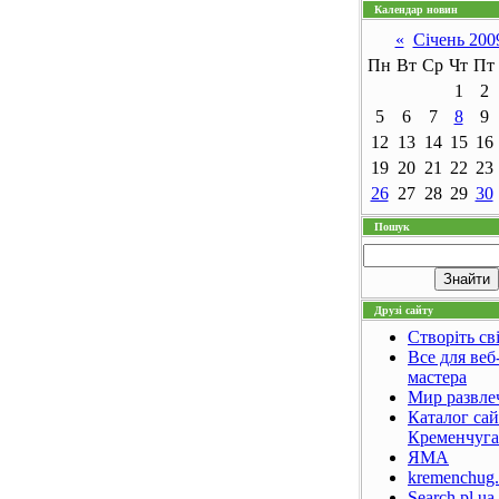
Календар новин
«
Січень 200
Пн
Вт
Ср
Чт
Пт
1
2
5
6
7
8
9
12
13
14
15
16
19
20
21
22
23
26
27
28
29
30
Пошук
Друзі сайту
Створіть св
Все для веб
мастера
Мир развле
Каталог са
Кременчуга
ЯМА
kremenchug.
Search.pl.ua 