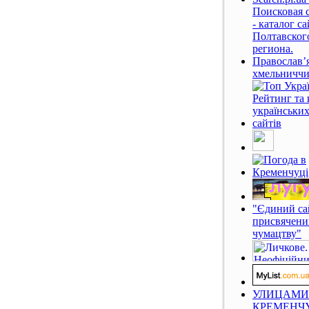
Поисковая 
- каталог с
Полтавског
региона.
Православ’
хмельниччи
"Єдиний са
присвячени
чумацтву"
УЛИЦАМИ
КРЕМЕНЧ