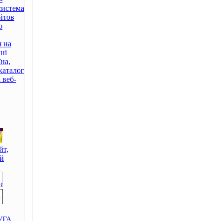
система
айтов
о
я на
ні
йт,
й
УГА