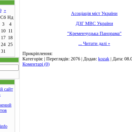
9
»
Асоціація міст України
Сб
Нд
ДЗГ МВС України
3
4
10
11
"Кременчуцька Панорама"
17
18
...
Читати далі »
24
25
31
Прикріплення:
Категорія:
| Переглядів: 2076 | Додав:
kozak
| Дата:
08.
Коментарі (0)
ій сайт
-
чений
йтов
info
-