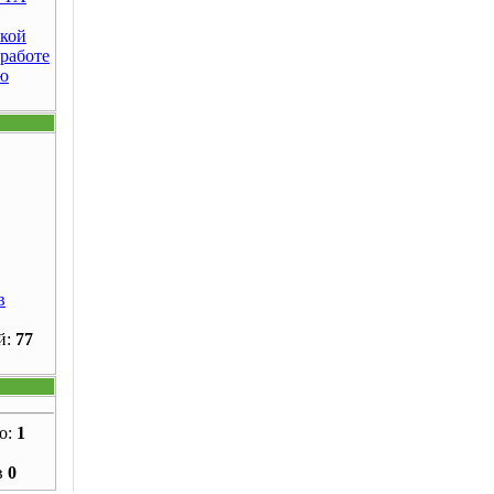
кой
 работе
ю
в
й:
77
о:
1
в
0